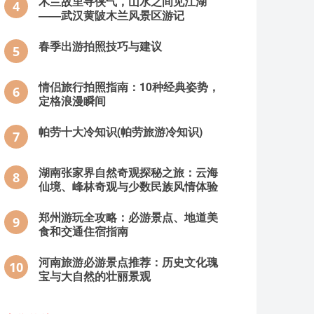
木兰故里寻侠气，山水之间见江湖
4
——武汉黄陂木兰风景区游记
春季出游拍照技巧与建议
5
情侣旅行拍照指南：10种经典姿势，
6
定格浪漫瞬间
帕劳十大冷知识(帕劳旅游冷知识)
7
湖南张家界自然奇观探秘之旅：云海
8
仙境、峰林奇观与少数民族风情体验
郑州游玩全攻略：必游景点、地道美
9
食和交通住宿指南
河南旅游必游景点推荐：历史文化瑰
10
宝与大自然的壮丽景观