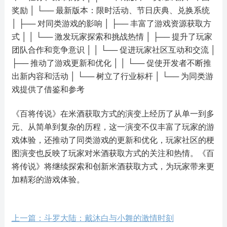
奖励 │ └── 最新版本：限时活动、节日庆典、兑换系统
│ ├── 对同类游戏的影响 │ ├── 丰富了游戏资源获取方
式 │ │ └── 激发玩家探索和挑战热情 │ ├── 提升了玩家
团队合作和竞争意识 │ │ └── 促进玩家社区互动和交流 │
├── 推动了游戏更新和优化 │ │ └── 促使开发者不断推
出新内容和活动 │ └── 树立了行业标杆 │ └── 为同类游
戏提供了借鉴和参考
《百将传说》在米酒获取方式的演变上经历了从单一到多
元、从简单到复杂的历程，这一演变不仅丰富了玩家的游
戏体验，还推动了同类游戏的更新和优化，玩家社区的梗
图演变也反映了玩家对米酒获取方式的关注和热情。《百
将传说》将继续探索和创新米酒获取方式，为玩家带来更
加精彩的游戏体验。
上一篇：斗罗大陆：戴沐白与小舞的激情时刻