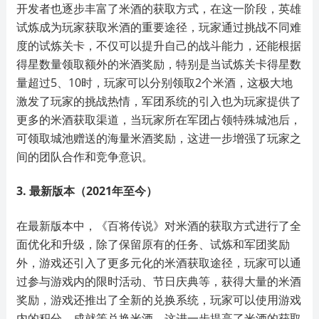
开发者也逐步丰富了米酒的获取方式，在这一阶段，英雄
试炼成为玩家获取米酒的重要途径，玩家通过挑战不同难
度的试炼关卡，不仅可以提升自己的战斗能力，还能根据
得星数量领取额外的米酒奖励，特别是当试炼关卡得星数
量超过5、10时，玩家可以分别领取2个米酒，这极大地
激发了玩家的挑战热情，军团系统的引入也为玩家提供了
更多的米酒获取渠道，当玩家所在军团占领特殊城池后，
可领取城池赠送的海量米酒奖励，这进一步增强了玩家之
间的团队合作和竞争意识。
3. 最新版本（2021年至今）
在最新版本中，《百将传说》对米酒的获取方式进行了全
面优化和升级，除了保留原有的任务、试炼和军团奖励
外，游戏还引入了更多元化的米酒获取途径，玩家可以通
过参与游戏内的限时活动、节日庆典等，获得大量的米酒
奖励，游戏还推出了全新的兑换系统，玩家可以使用游戏
内的积分、成就等兑换米酒，这进一步提高了米酒的获取