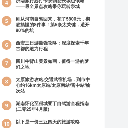
济南旅行必打卡泉韵悠长城色倾城
4
——最全景点攻略带你玩转泉城
刚从河南自驾回来，花了5800元，彻
5
底搞懂的8件事！第5条太关键，避开
80%的坑
西安三日游最强攻略：深度探索千年
6
古都的魅力行程
四川牛背山美景如画，值得一游的梦
7
幻之地
太原旅游攻略,交通武宿机场，到市中
8
心约16km太原站/太原南站/晋中站/榆
次站
湖南怀化至稻城亚丁自驾游全程指南
9
(二零25年4月版)
以下是一份三亚四天的旅游攻略
10